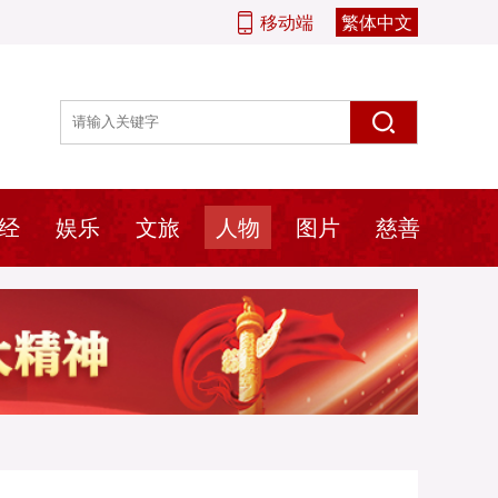
移动端
繁体中文
经
娱乐
文旅
人物
图片
慈善