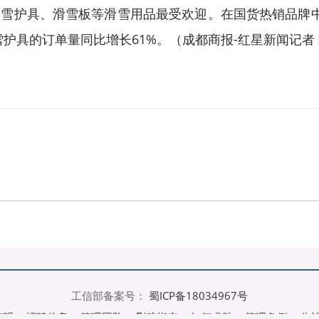
护具、滑雪板等滑雪用品最受欢迎。在国货热销品牌中
护具的订单量同比增长61%。（成都商报-红星新闻记者 
工信部备案号：
蜀ICP备18034967号
声明
招聘信息
管理团队
删稿指南
如何求助
管理条例
公
|
|
|
|
|
|