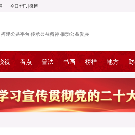
号
今日华讯|微博
锐视
看点
普法
书画
榜样
地方
财