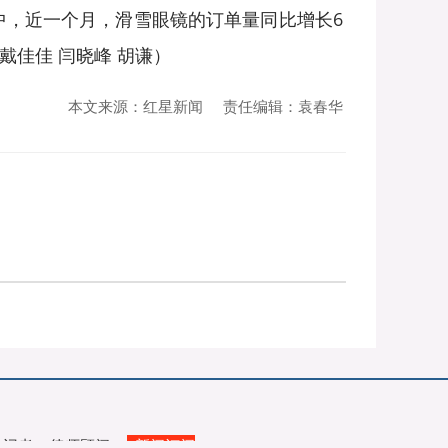
，近一个月，滑雪眼镜的订单量同比增长6
戴佳佳 闫晓峰 胡谦）
本文来源：红星新闻
责任编辑：袁春华
益记者
律师顾问
↓新闻订阅
|
|